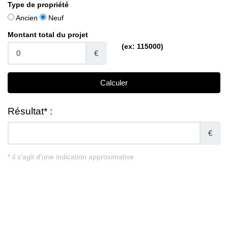
Type de propriété
Ancien
Neuf
Montant total du projet
(ex: 115000)
€
Résultat* :
€
* il s'agit d'une indication approximative