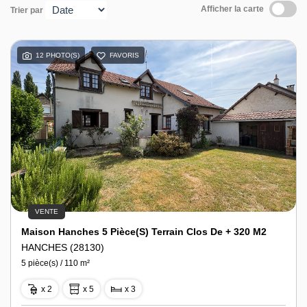
Outils
Afficher la carte
Trier par
Contact
12 PHOTO(S)
FAVORIS
VENTE
Maison Hanches 5 Pièce(s) Terrain Clos De + 320 M2
HANCHES (28130)
5 pièce(s) / 110 m²
x 2
x 5
x 3