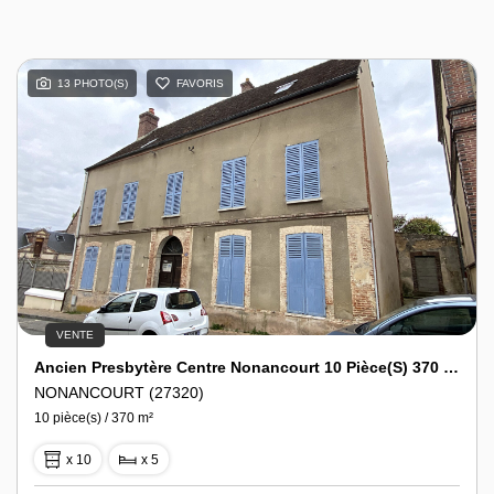
13 PHOTO(S)
FAVORIS
VENTE
Ancien Presbytère Centre Nonancourt 10 Pièce(s) 370 M2
NONANCOURT (27320)
10 pièce(s) / 370 m²
x 10
x 5