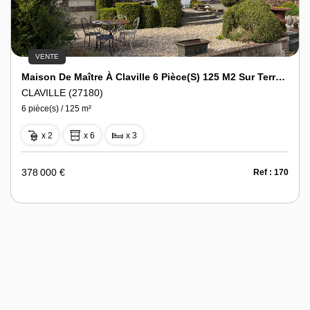
VENTE
Maison De Maître À Claville 6 Pièce(s) 125 M2 Sur Terrain De 2519 M2
CLAVILLE (27180)
6 pièce(s) / 125 m²
x 2
x 6
x 3
378 000 €
Ref : 170